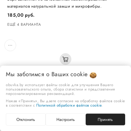
материалов натуральной замши и микрофибры.
185,00 руб.
ЕЩЁ 4 ВАРИАНТА
Мы заботимся о Ваших
cookie
Кеды женские Strobbs F416-6
obuvka.by использует файлы cookie для улучшения Вашего
пользовательского опыта, сбора статистики и представления
Демисезонные кеды в городском стиле для повседневной
персонализированных рекомендаций.
носки изготовлены из высококачественных материалов.
Нажав «Принять», Вы даете согласие на обработку файлов cookie
в соответствии с
Политикой обработки файлов cookie
.
185,00 руб.
ЕЩЁ 4 ВАРИАНТА
Отклонить
Настроить
Принять