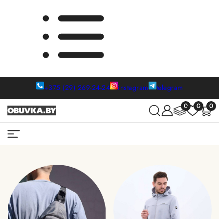
+375 (29) 269-24-24
instagram
telegram
0
0
0