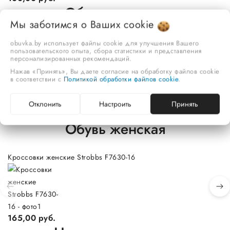
Обувь мужская
Мы заботимся о Ваших
cookie
Кроссовки мужские Strobs B3878-2
Му
obuvka.by использует файлы cookie для улучшения Вашего
пользовательского опыта, сбора статистики и представления
персонализированных рекомендаций.
Нажав «Принять», Вы даете согласие на обработку файлов cookie
в соответствии с
Политикой обработки файлов cookie
.
170,00 руб.
1
Отклонить
Настроить
Принять
Обувь женская
Кроссовки женские Strobbs F7630-16
Кр
165,00 руб.
1