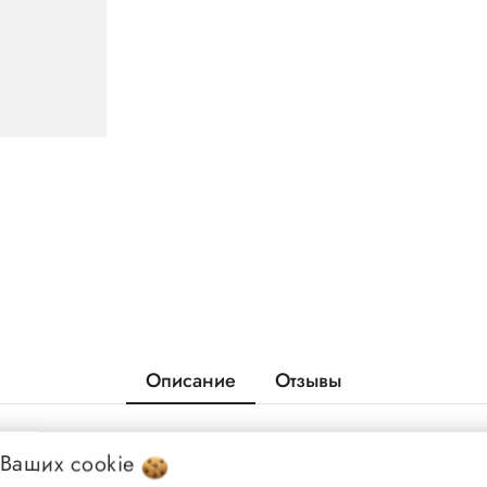
Описание
Отзывы
 Ваших
cookie
сокотехнологичных материалов: пена EVA отвечает за амортизацию