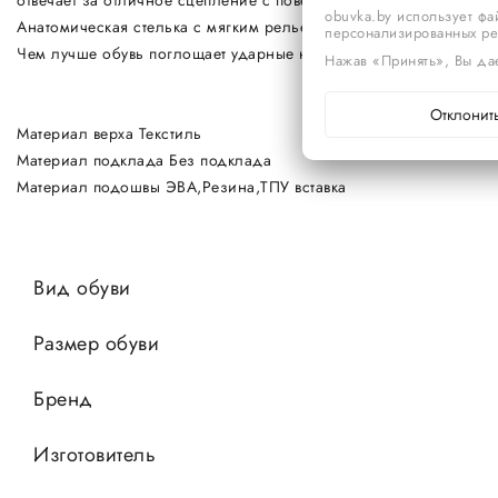
отвечает за отличное сцепление с поверхностью. TPU вставка в
obuvka.by использует фа
Анатомическая стелька с мягким рельефом распределяет нагрузк
персонализированных р
Чем лучше обувь поглощает ударные нагрузки, тем комфортнее 
Нажав «Принять», Вы дае
Отклонит
Материал верха Текстиль
Материал подклада Без подклада
Материал подошвы ЭВА,Резина,ТПУ вставка
Вид обуви
Размер обуви
Бренд
Изготовитель