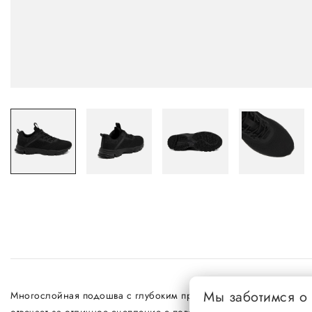
Мы заботимся о
Многослойная подошва с глубоким протектором состоит из 2 вы