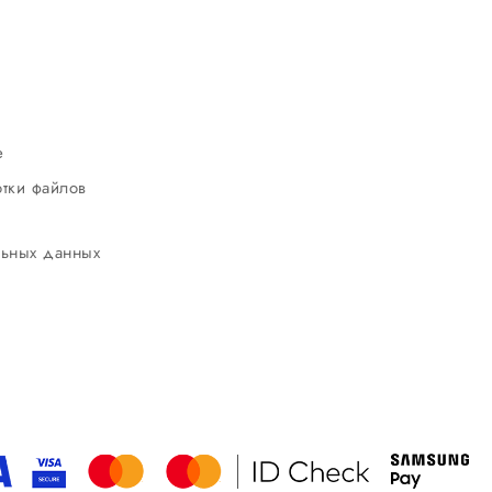
ие
тки файлов
льных данных