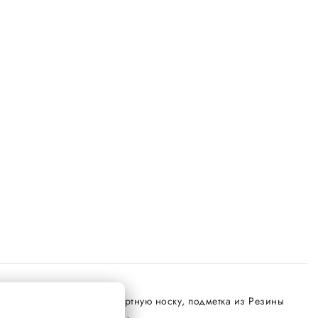
, легкость обуви и комфортную носку, подметка из Резины